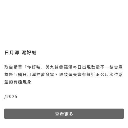
日月潭 泥好蛙
取自諧音「你好哇」與九蛙疊羅漢每日出現數量不一結合意
象是凸顯日月潭抽蓄發電，導致每天會有將近兩公尺水位落
差的有趣現象
/2025
查看更多