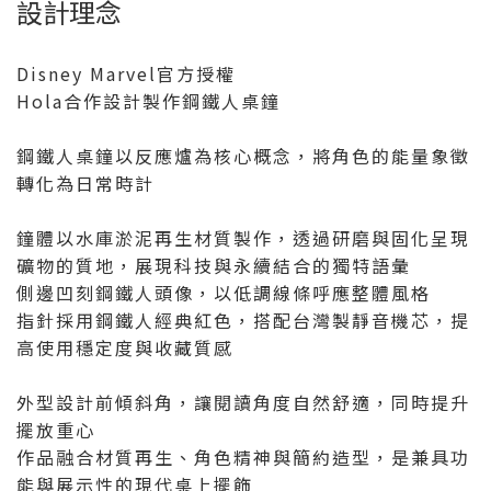
設計理念
Disney Marvel官方授權
Hola合作設計製作鋼鐵人桌鐘
鋼鐵人桌鐘以反應爐為核心概念，將角色的能量象徵
轉化為日常時計
鐘體以水庫淤泥再生材質製作，透過研磨與固化呈現
礦物的質地，展現科技與永續結合的獨特語彙
側邊凹刻鋼鐵人頭像，以低調線條呼應整體風格
指針採用鋼鐵人經典紅色，搭配台灣製靜音機芯，提
高使用穩定度與收藏質感
外型設計前傾斜角，讓閱讀角度自然舒適，同時提升
擺放重心
作品融合材質再生、角色精神與簡約造型，是兼具功
能與展示性的現代桌上擺飾