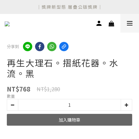
設計師聯名 新款公版獎盃上市！
｜獎牌新型態 層疊公版獎牌｜
設計師聯名 新款公版獎盃上市！
分享到
再生大理石。摺紙花器。水
流。黑
NT$768
NT$1,280
數量
加入購物車