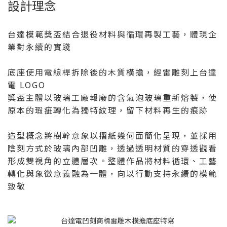
設計理念
台達模範獎盃結合退役材料與循環再製工藝，體現企
業對永續的實踐
底座使用電線桿拆除後的木質橫擔，經雷雕刻上台達
電 LOGO
獎盃主體以玻璃工廠報廢的含氣泡玻璃重新熔製，使
原本的瑕疵轉化為獨特紋理，留下材料再生的痕跡
造型概念將樹幹意象以摺紙幾何面簡化呈現，並採用
陰刻方式於玻璃內部凹雕，透過透明材質的穿透觀看
形成雙視角的立體層次。整體作品將材料循環、工藝
轉化與象徵意義融為一體，向以行動支持永續的模範
致敬