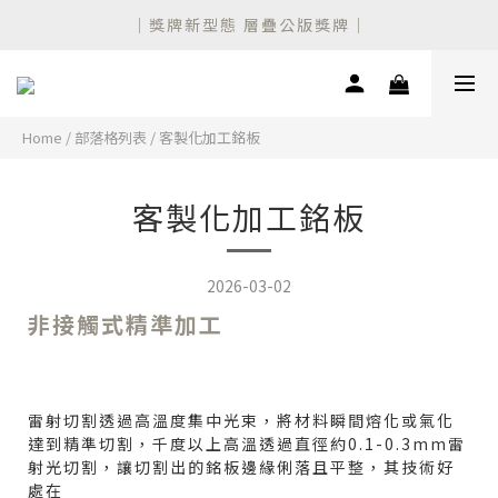
｜獎牌新型態 層疊公版獎牌｜
設計師聯名 新款公版獎盃上市！
設計師聯名 新款公版獎盃上市！
Home
/
部落格列表
/
客製化加工銘板
客製化加工銘板
2026-03-02
非接觸式精準加工
雷射切割透過高溫度集中光束，將材料瞬間熔化或氣化
達到精準切割，千度以上高溫透過直徑約0.1-0.3mm雷
射光切割，讓切割出的銘板邊緣俐落且平整，其技術好
處在