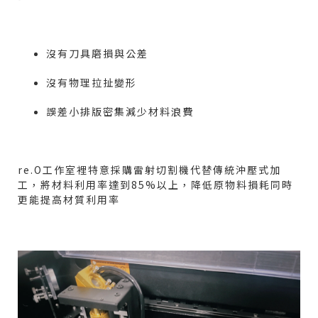
沒有刀具磨損與公差
沒有物理拉扯變形
誤差小排版密集減少材料浪費
re.O
工作室裡特意採購雷射切割機代替傳統沖壓式加
工，將材料利用率達到
85%
以上，降低原物料損耗同時
更能提高材質利用率